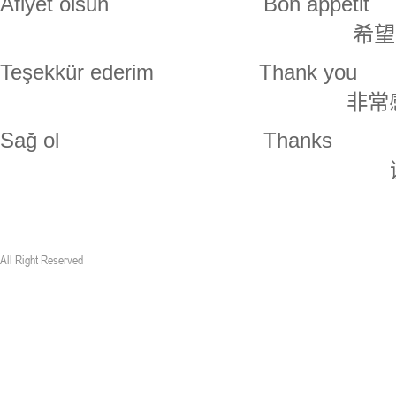
Afiyet olsun Bon appetit
希望
Teşekkür ederim Thank you
非常
Sağ ol Thanks
All Right Reserved
 wallet replica