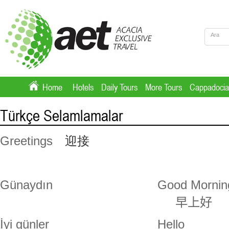
Home
Hotels
Daily Tours
More Tours
Cappadocia
Türkçe Selamlamalar
Greetings
迎接
Günaydın
Good Morni
早上好
İyi günler
Hello