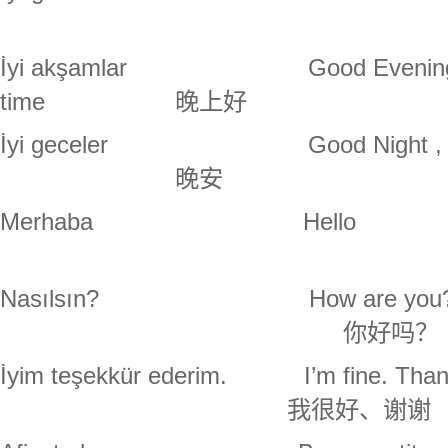
İyi akşamlar
Good Evening ,
time
晚上好
İyi geceler
Good Night , Hell
晚安
Merhaba Hello
Nasılsın? How are you
你好吗？
İyim teşekkür ederim. I’m fine. Than
我很好、谢谢