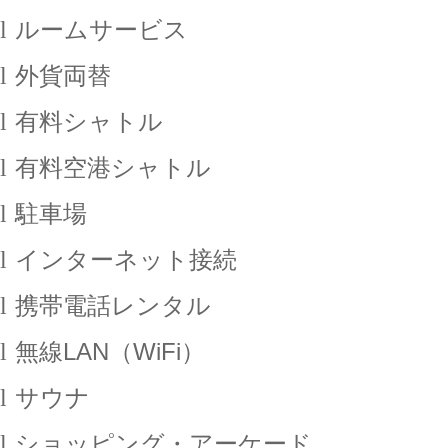
l
ルームサービス
l
外貨両替
l
有料シャトル
l
有料空港シャトル
l
駐車場
l
インターネット接続
l
携帯電話レンタル
l
無線
LAN
（
WiFi
）
l
サウナ
l
ショッピング・アーケード