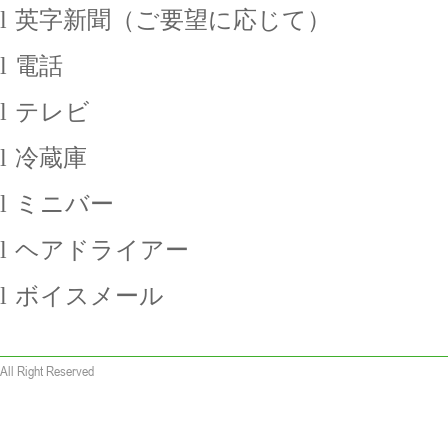
l
英字新聞（ご要望に応じて）
l
電話
l
テレビ
l
冷蔵庫
l
ミニバー
l
ヘアドライアー
l
ボイスメール
All Right Reserved
 wallet replica