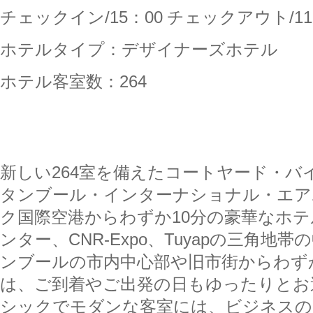
チェックイン
/15
：
00
チェックアウト
/11
ホテルタイプ：デザイナーズホテル
ホテル客室数：
264
新しい
264
室を備えたコートヤード・バ
タンブール・インターナショナル・エア
ク国際空港からわずか
10
分の豪華なホテ
ンター、
CNR-Expo
、
Tuyap
の三角地帯の
ンブールの市内中心部や旧市街からわず
は、ご到着やご出発の日もゆったりとお
シックでモダンな客室には、ビジネスの