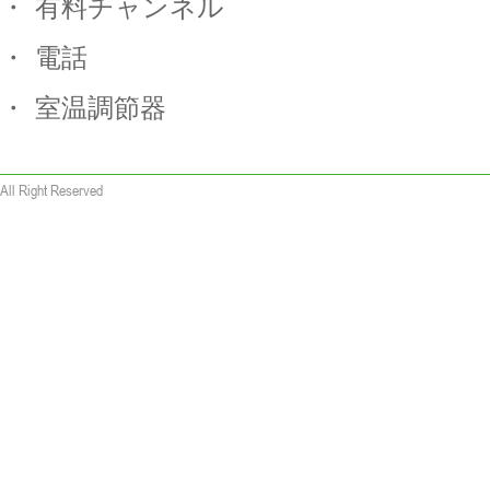
・
有料チャンネル
・
電話
・
室温調節器
All Right Reserved
 wallet replica